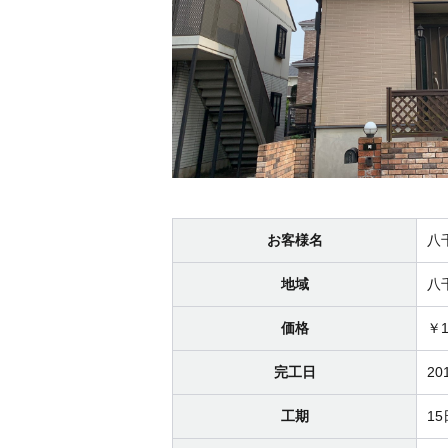
お客様名
八
地域
八
価格
￥1
完工日
20
工期
1