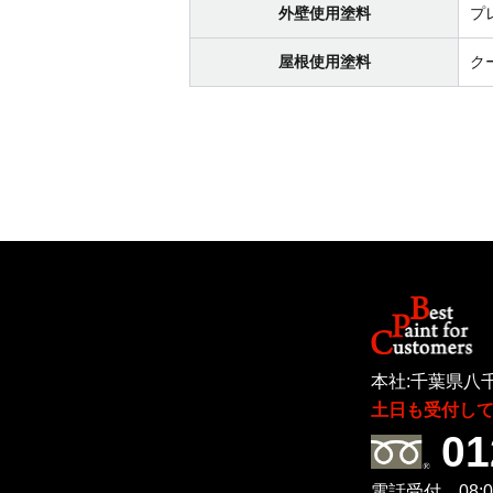
外壁使用塗料
プ
屋根使用塗料
ク
本社:千葉県八千
土日も受付し
01
電話受付 08:00