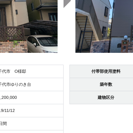
千代市 O様邸
付帯部使用塗料
千代市ゆりのき台
築年数
,200,000
建物区分
19/11/12
5日間