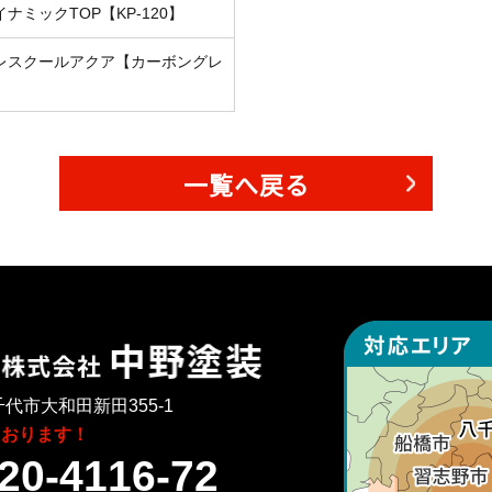
イナミックTOP【KP-120】
レスクールアクア【カーボングレ
】
一覧へ戻る
代市大和田新田355-1
ております！
20-4116-72