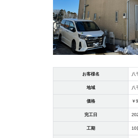
お客様名
八
地域
八
価格
￥9
完工日
20
工期
1