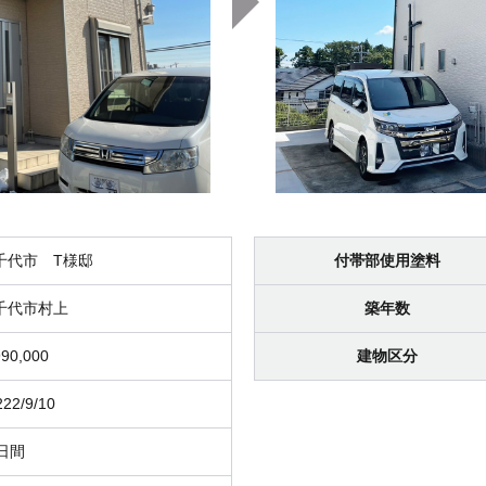
千代市 T様邸
付帯部使用塗料
千代市村上
築年数
90,000
建物区分
222/9/10
0日間