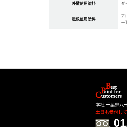
外壁使用塗料
ダ
ア
屋根使用塗料
ー
本社:千葉県八千
土日も受付し
01