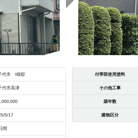
千代市 I様邸
付帯部使用塗料
千代市高津
その他工事
,000,000
築年数
25/5/17
建物区分
1日間