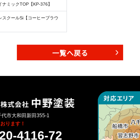
イナミックTOP【KP-376】
レスクールSi【コーヒーブラウ
】
一覧へ戻る
代市大和田新田355-1
ております！
20-4116-72