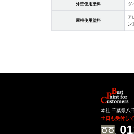
外壁使用塗料
ダ
ア
屋根使用塗料
ン
本社:千葉県八千
土日も受付し
01