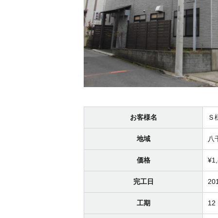
お客様名
Ｓ
地域
八
価格
¥1
完工日
20
工期
12