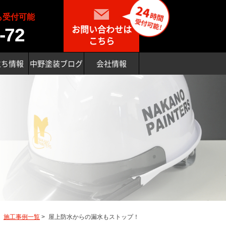
も受付可能
お問い合わせは
-72
こちら
立ち情報
中野塗装ブログ
会社情報
>
施工事例一覧
>
屋上防水からの漏水もストップ！