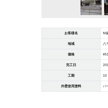
お客様名
M
地域
八
価格
¥5
完工日
20
工期
10
外壁使用塗料
パ