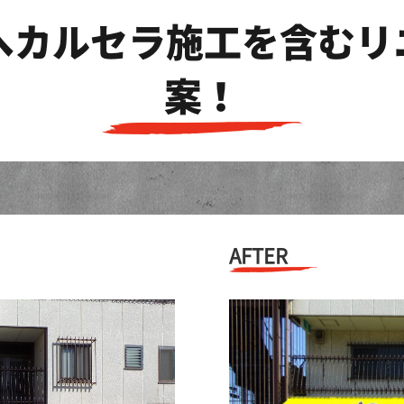
へカルセラ施工を含むリ
案！
AFTER