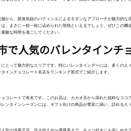
老舗から、新進気鋭のパティシエによるモダンなアプローチが魅力的な
りは、まさに一粒一粒に込められた情熱といえるでしょう。ぜひこの機
に素敵な時間を過ごしてください。
市で人気のバレンタインチ
きにとって魅力的なエリアです。特にバレンタインデーには、多くの人
ンタインチョコレート名店をランキング形式でご紹介します。
チョコレートで有名です。このお店は、カカオ豆から採れた純粋なココ
バレンタインシーズンには、ギフト向けの商品が豊富に揃い、訪れる人
が人気の洋菓子店。甘さ控えめ〜濃厚系まで、チョコ好きにも楽しめる