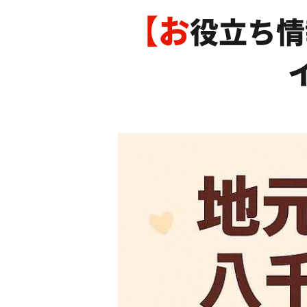
【お
役立ち情