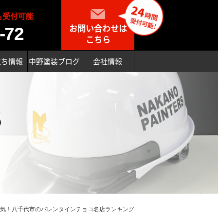
も受付可能
お問い合わせは
-72
こちら
立ち情報
中野塗装ブログ
会社情報
S
気！八千代市のバレンタインチョコ名店ランキング