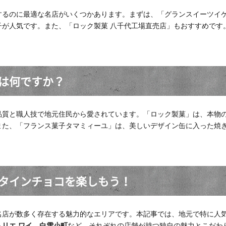
するのに最適な名店がいくつかあります。まずは、「グランスイーツイ
が人気です。また、「ロック製菓 八千代工場直売店」もおすすめです。
。
は何ですか？
品質と職人技で地元住民から愛されています。「ロック製菓」は、本物
また、「フランス菓子タマミィーユ」は、美しいデザイン缶に入った焼
タインチョコを楽しもう！
名店が数多く存在する魅力的なエリアです。本記事では、地元で特に人
トリエ ワイ
、
白雪小町
など、それぞれの店舗が持つ独自の魅力とこだわ