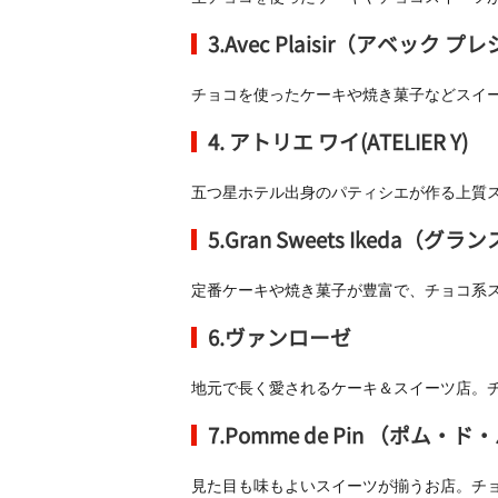
3.Avec Plaisir（アベック 
チョコを使ったケーキや焼き菓子などスイ
4.
アトリエ ワイ(ATELIER Y)
五つ星ホテル出身のパティシエが作る上質
5.
Gran Sweets Ikeda（
定番ケーキや焼き菓子が豊富で、チョコ系
6.ヴァンローゼ
地元で長く愛されるケーキ＆スイーツ店。
7.
Pomme de Pin
（ポム・ド・
見た目も味もよいスイーツが揃うお店。チ