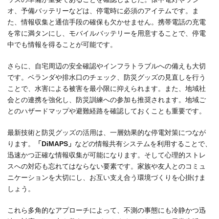
オ、予備バッテリーなどは、停電時に必須のアイテムです。ま
た、情報収集と通信手段の確保も欠かせません。携帯電話の充電
を常に満タンにし、モバイルバッテリーを用意することで、停電
中でも情報を得ることが可能です。
さらに、自宅周辺の安全確認やインフラトラブルへの備えも大切
です。ベランダや排水口のチェック、防災グッズの見直しを行う
ことで、水害による被害を最小限に抑えられます。また、地域社
会との連携を強化し、防災訓練への参加も推奨されます。地域ご
とのハザードマップや避難経路を確認しておくことも重要です。
最新技術と防災グッズの活用は、一層効果的な停電対策につなが
ります。
「DiMAPS」
などの情報共有システムを利用することで、
迅速かつ正確な情報収集が可能になります。そして心理的ストレ
スへの対応も忘れてはならない要素です。家族や友人とのコミュ
ニケーションを大切にし、お互い支え合う環境づくりを心掛けま
しょう。
これら多角的なアプローチによって、不測の事態にも冷静かつ迅