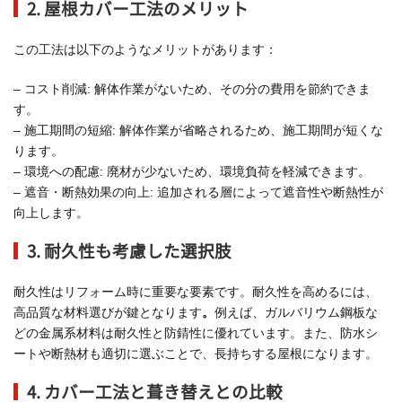
2. 屋根カバー工法のメリット
この工法は以下のようなメリットがあります：
– コスト削減: 解体作業がないため、その分の費用を節約できま
す。
– 施工期間の短縮: 解体作業が省略されるため、施工期間が短くな
ります。
– 環境への配慮: 廃材が少ないため、環境負荷を軽減できます。
– 遮音・断熱効果の向上: 追加される層によって遮音性や断熱性が
向上します。
3. 耐久性も考慮した選択肢
耐久性はリフォーム時に重要な要素です。耐久性を高めるには、
高品質な材料選びが鍵となります
。
例えば、ガルバリウム鋼板な
どの金属系材料は耐久性と防錆性に優れています。また、防水シ
ートや断熱材も適切に選ぶことで、長持ちする屋根になります。
4. カバー工法と葺き替えとの比較